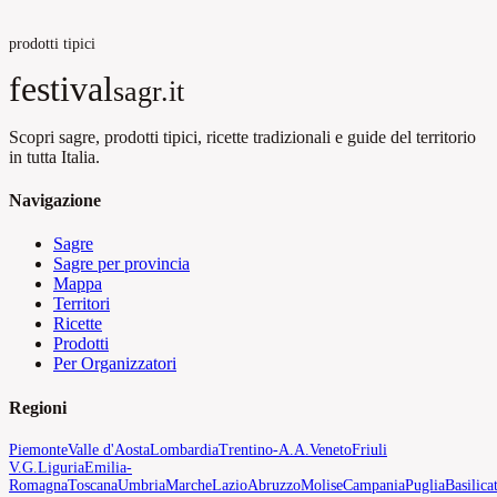
prodotti tipici
festival
sagr.it
Scopri sagre, prodotti tipici, ricette tradizionali e guide del territorio
in tutta Italia.
Navigazione
Sagre
Sagre per provincia
Mappa
Territori
Ricette
Prodotti
Per Organizzatori
Regioni
Piemonte
Valle d'Aosta
Lombardia
Trentino-A.A.
Veneto
Friuli
V.G.
Liguria
Emilia-
Romagna
Toscana
Umbria
Marche
Lazio
Abruzzo
Molise
Campania
Puglia
Basilica