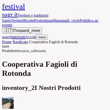
festival
sagr.it
Territori e tradizioni
Sagre
Territori
Ricette
Prodotti
map
Mappa
add_circle
Pubblica un
evento
🇮🇹
IT
expand_more
person
search
Accedi
menu
Home
·
Basilicata
·
Cooperativa Fagioli di Rotonda
store
Produttore
location_on
Rotonda
Cooperativa Fagioli di
Rotonda
inventory_2
I Nostri Prodotti