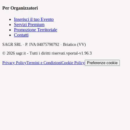
Per Organizzatori
Inserisci il tuo Evento
Servizi Premium
Promozione Territoriale
Contatti
SAGR SRL · P. IVA 04075790792 · Briatico (VV)
©
2026
sagr.it -
Tutti i diritti riservati.
v
portal-v1.96.3
Privacy Policy
Termini e Condizioni
Cookie Policy
Preferenze cookie