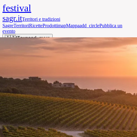
festival
sagr.it
Territori e tradizioni
Sagre
Territori
Ricette
Prodotti
map
Mappa
add_circle
Pubblica un
evento
🇮🇹
IT
expand_more
person
search
Accedi
menu
Home
·
Calabria
·
Vigneti Vumbaca