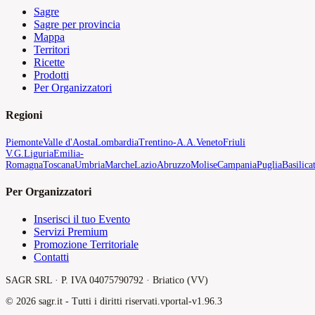
Sagre
Sagre per provincia
Mappa
Territori
Ricette
Prodotti
Per Organizzatori
Regioni
Piemonte
Valle d'Aosta
Lombardia
Trentino-A.A.
Veneto
Friuli
V.G.
Liguria
Emilia-
Romagna
Toscana
Umbria
Marche
Lazio
Abruzzo
Molise
Campania
Puglia
Basilica
Per Organizzatori
Inserisci il tuo Evento
Servizi Premium
Promozione Territoriale
Contatti
SAGR SRL · P. IVA 04075790792 · Briatico (VV)
©
2026
sagr.it -
Tutti i diritti riservati.
v
portal-v1.96.3