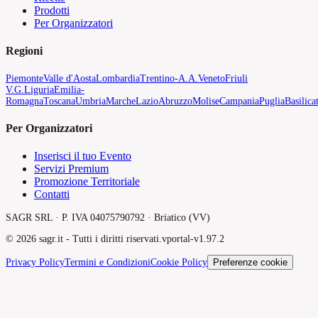
Prodotti
Per Organizzatori
Regioni
Piemonte
Valle d'Aosta
Lombardia
Trentino-A.A.
Veneto
Friuli
V.G.
Liguria
Emilia-
Romagna
Toscana
Umbria
Marche
Lazio
Abruzzo
Molise
Campania
Puglia
Basilica
Per Organizzatori
Inserisci il tuo Evento
Servizi Premium
Promozione Territoriale
Contatti
SAGR SRL · P. IVA 04075790792 · Briatico (VV)
©
2026
sagr.it -
Tutti i diritti riservati.
v
portal-v1.97.2
Privacy Policy
Termini e Condizioni
Cookie Policy
Preferenze cookie