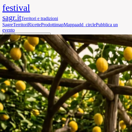
festival
sagr.it
Territori e tradizioni
Sagre
Territori
Ricette
Prodotti
map
Mappa
add_circle
Pubblica un
evento
🇮🇹
IT
expand_more
person
search
Accedi
menu
Home
·
Campania
·
I Giardini di Cataldo