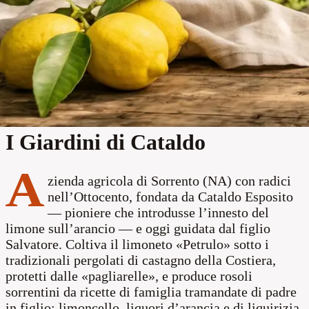
store
Produttore
location_on
Sorrento
I Giardini di Cataldo
A
zienda agricola di Sorrento (NA) con radici
nell’Ottocento, fondata da Cataldo Esposito
— pioniere che introdusse l’innesto del
limone sull’arancio — e oggi guidata dal figlio
Salvatore. Coltiva il limoneto «Petrulo» sotto i
tradizionali pergolati di castagno della Costiera,
protetti dalle «pagliarelle», e produce rosoli
sorrentini da ricette di famiglia tramandate di padre
in figlio: limoncello, liquori d’arancia e di liquirizia,