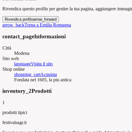
Rivendica questo profilo per gestire la tua pagina, aggiungere immagini
Rivendica profilo
arrow_forward
arrow_back
Torna a Emilia Romagna
contact_page
Informazioni
Città
Modena
Sito web
language
Visita il sito
Shop online
shopping_cart
Acquista
Fondata nel 1605, la piu antica
inventory_2
Prodotti
1
prodotti tipici
festival
sagr.it