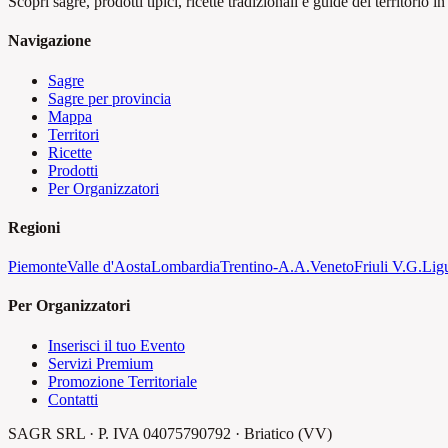
Scopri sagre, prodotti tipici, ricette tradizionali e guide del territorio in 
Navigazione
Sagre
Sagre per provincia
Mappa
Territori
Ricette
Prodotti
Per Organizzatori
Regioni
Piemonte
Valle d'Aosta
Lombardia
Trentino-A.A.
Veneto
Friuli V.G.
Lig
Per Organizzatori
Inserisci il tuo Evento
Servizi Premium
Promozione Territoriale
Contatti
SAGR SRL · P. IVA 04075790792 · Briatico (VV)