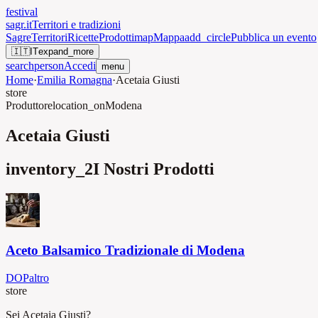
festival
sagr.it
Territori e tradizioni
Sagre
Territori
Ricette
Prodotti
map
Mappa
add_circle
Pubblica un evento
🇮🇹
IT
expand_more
search
person
Accedi
menu
Home
·
Emilia Romagna
·
Acetaia Giusti
store
Produttore
location_on
Modena
Acetaia Giusti
inventory_2
I Nostri Prodotti
Aceto Balsamico Tradizionale di Modena
DOP
altro
store
Sei Acetaia Giusti?