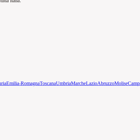
tutta Italia.
uria
Emilia-Romagna
Toscana
Umbria
Marche
Lazio
Abruzzo
Molise
Camp