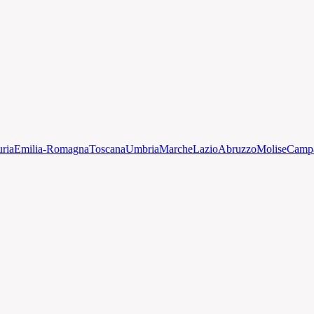
uria
Emilia-Romagna
Toscana
Umbria
Marche
Lazio
Abruzzo
Molise
Camp