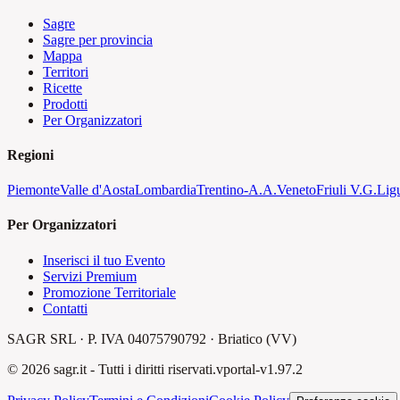
Sagre
Sagre per provincia
Mappa
Territori
Ricette
Prodotti
Per Organizzatori
Regioni
Piemonte
Valle d'Aosta
Lombardia
Trentino-A.A.
Veneto
Friuli V.G.
Lig
Per Organizzatori
Inserisci il tuo Evento
Servizi Premium
Promozione Territoriale
Contatti
SAGR SRL · P. IVA 04075790792 · Briatico (VV)
©
2026
sagr.it -
Tutti i diritti riservati.
v
portal-v1.97.2