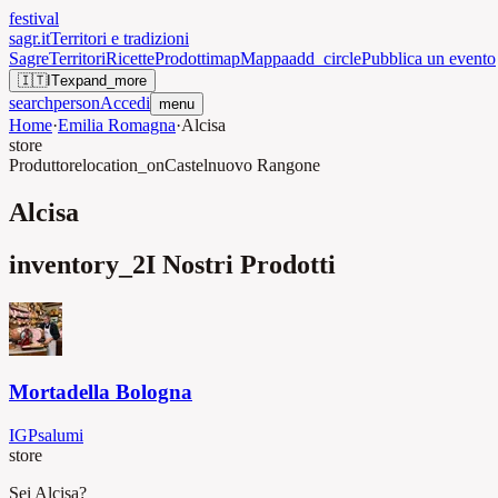
festival
sagr.it
Territori e tradizioni
Sagre
Territori
Ricette
Prodotti
map
Mappa
add_circle
Pubblica un evento
🇮🇹
IT
expand_more
search
person
Accedi
menu
Home
·
Emilia Romagna
·
Alcisa
store
Produttore
location_on
Castelnuovo Rangone
Alcisa
inventory_2
I Nostri Prodotti
Mortadella Bologna
IGP
salumi
store
Sei Alcisa?