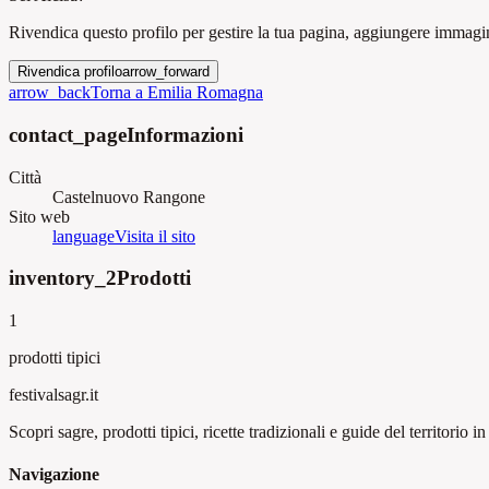
Rivendica questo profilo per gestire la tua pagina, aggiungere immagini
Rivendica profilo
arrow_forward
arrow_back
Torna a Emilia Romagna
contact_page
Informazioni
Città
Castelnuovo Rangone
Sito web
language
Visita il sito
inventory_2
Prodotti
1
prodotti tipici
festival
sagr.it
Scopri sagre, prodotti tipici, ricette tradizionali e guide del territorio in 
Navigazione