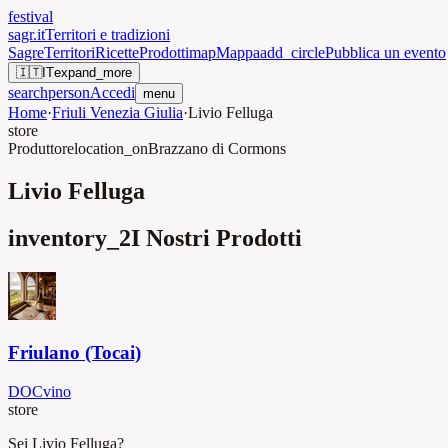
festival
sagr.it
Territori e tradizioni
Sagre
Territori
Ricette
Prodotti
map
Mappa
add_circle
Pubblica un evento
🇮🇹
IT
expand_more
search
person
Accedi
menu
Home
·
Friuli Venezia Giulia
·
Livio Felluga
store
Produttore
location_on
Brazzano di Cormons
Livio Felluga
inventory_2
I Nostri Prodotti
Friulano (Tocai)
DOC
vino
store
Sei Livio Felluga?