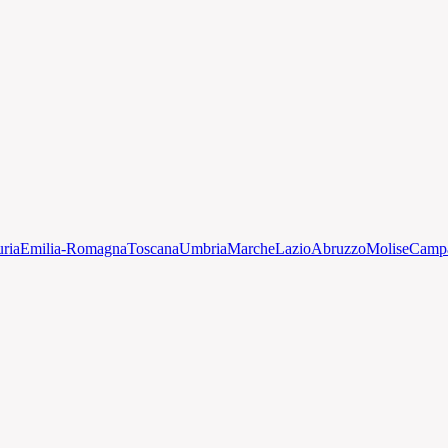
uria
Emilia-Romagna
Toscana
Umbria
Marche
Lazio
Abruzzo
Molise
Camp