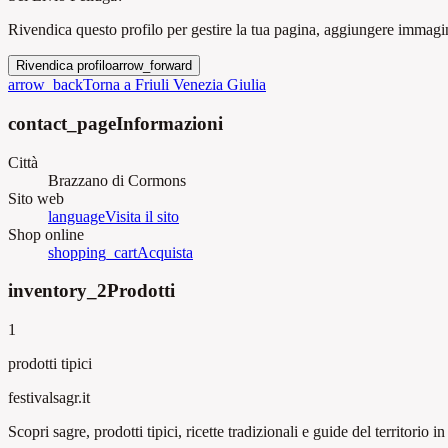
Rivendica questo profilo per gestire la tua pagina, aggiungere immagini
Rivendica profilo
arrow_forward
arrow_back
Torna a Friuli Venezia Giulia
contact_page
Informazioni
Città
Brazzano di Cormons
Sito web
language
Visita il sito
Shop online
shopping_cart
Acquista
inventory_2
Prodotti
1
prodotti tipici
festival
sagr.it
Scopri sagre, prodotti tipici, ricette tradizionali e guide del territorio in 