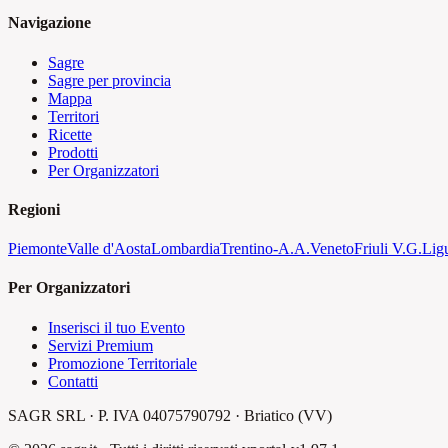
Navigazione
Sagre
Sagre per provincia
Mappa
Territori
Ricette
Prodotti
Per Organizzatori
Regioni
Piemonte
Valle d'Aosta
Lombardia
Trentino-A.A.
Veneto
Friuli V.G.
Lig
Per Organizzatori
Inserisci il tuo Evento
Servizi Premium
Promozione Territoriale
Contatti
SAGR SRL · P. IVA 04075790792 · Briatico (VV)