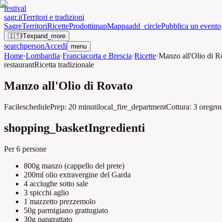
festival
sagr.it
Territori e tradizioni
Sagre
Territori
Ricette
Prodotti
map
Mappa
add_circle
Pubblica un evento
🇮🇹
IT
expand_more
search
person
Accedi
menu
Home
·
Lombardia
·
Franciacorta e Brescia
·
Ricette
·
Manzo all'Olio di R
restaurant
Ricetta tradizionale
Manzo all'Olio di Rovato
Facile
schedule
Prep:
20 minuti
local_fire_department
Cottura:
3 ore
gro
shopping_basket
Ingredienti
Per
6 persone
800g
manzo
(
cappello del prete
)
200ml
olio extravergine del Garda
4
acciughe sotto sale
3 spicchi
aglio
1 mazzetto
prezzemolo
50g
parmigiano grattugiato
30g
pangrattato