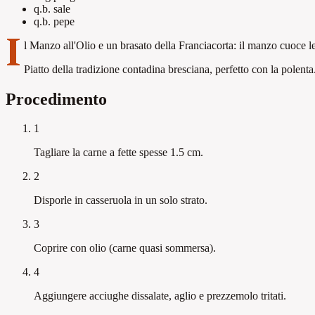
q.b.
sale
q.b.
pepe
I
l Manzo all'Olio e un brasato della Franciacorta: il manzo cuoce 
Piatto della tradizione contadina bresciana, perfetto con la polenta
Procedimento
1
Tagliare la carne a fette spesse 1.5 cm.
2
Disporle in casseruola in un solo strato.
3
Coprire con olio (carne quasi sommersa).
4
Aggiungere acciughe dissalate, aglio e prezzemolo tritati.