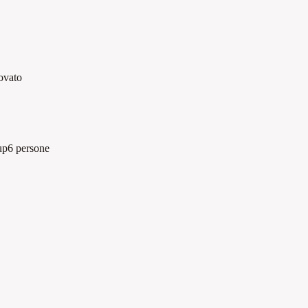
ovato
up
6 persone