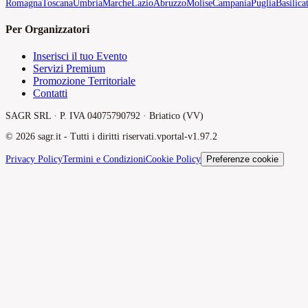
Romagna
Toscana
Umbria
Marche
Lazio
Abruzzo
Molise
Campania
Puglia
Basilica
Per Organizzatori
Inserisci il tuo Evento
Servizi Premium
Promozione Territoriale
Contatti
SAGR SRL · P. IVA 04075790792 · Briatico (VV)
©
2026
sagr.it -
Tutti i diritti riservati.
v
portal-v1.97.2
Privacy Policy
Termini e Condizioni
Cookie Policy
Preferenze cookie