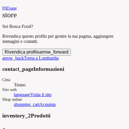
PAT
pane
store
Sei Bosca Food?
Rivendica questo profilo per gestire la tua pagina, aggiungere
immagini e contatti.
Rivendica profilo
arrow_forward
arrow_back
Torna a Lombardia
contact_page
Informazioni
Città
Tirano
Sito web
language
Visita il sito
Shop online
shopping_cart
Acquista
inventory_2
Prodotti