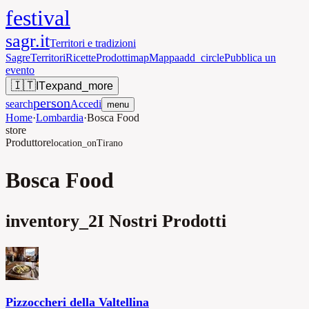
festival
sagr.it
Territori e tradizioni
Sagre
Territori
Ricette
Prodotti
map
Mappa
add_circle
Pubblica un
evento
🇮🇹
IT
expand_more
person
search
Accedi
menu
Home
·
Lombardia
·
Bosca Food
store
Produttore
location_on
Tirano
Bosca Food
inventory_2
I Nostri Prodotti
Pizzoccheri della Valtellina