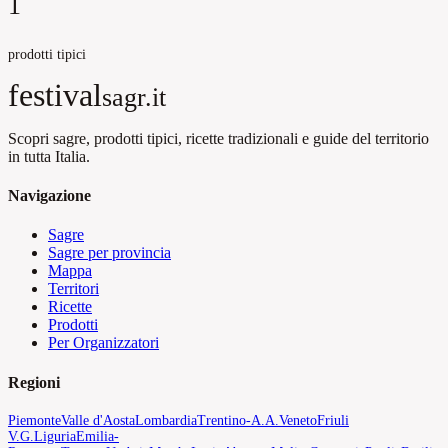
1
prodotti tipici
festival
sagr.it
Scopri sagre, prodotti tipici, ricette tradizionali e guide del territorio
in tutta Italia.
Navigazione
Sagre
Sagre per provincia
Mappa
Territori
Ricette
Prodotti
Per Organizzatori
Regioni
Piemonte
Valle d'Aosta
Lombardia
Trentino-A.A.
Veneto
Friuli
V.G.
Liguria
Emilia-