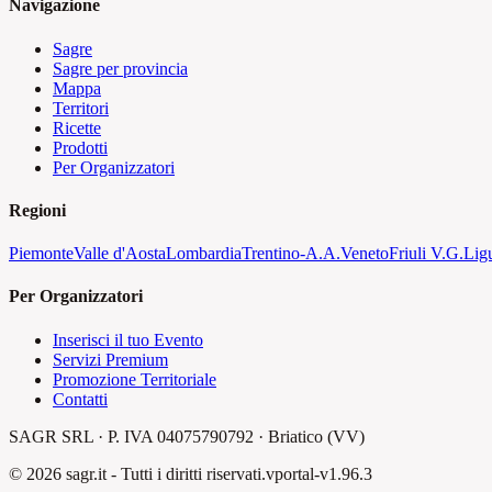
Navigazione
Sagre
Sagre per provincia
Mappa
Territori
Ricette
Prodotti
Per Organizzatori
Regioni
Piemonte
Valle d'Aosta
Lombardia
Trentino-A.A.
Veneto
Friuli V.G.
Lig
Per Organizzatori
Inserisci il tuo Evento
Servizi Premium
Promozione Territoriale
Contatti
SAGR SRL · P. IVA 04075790792 · Briatico (VV)
©
2026
sagr.it -
Tutti i diritti riservati.
v
portal-v1.96.3