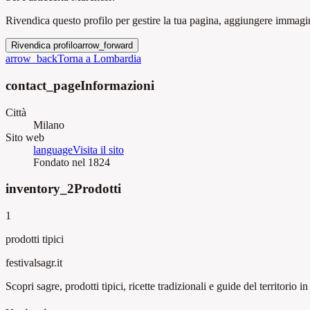
Rivendica questo profilo per gestire la tua pagina, aggiungere immagini
Rivendica profilo
arrow_forward
arrow_back
Torna a Lombardia
contact_page
Informazioni
Città
Milano
Sito web
language
Visita il sito
Fondato nel 1824
inventory_2
Prodotti
1
prodotti tipici
festival
sagr.it
Scopri sagre, prodotti tipici, ricette tradizionali e guide del territorio in 