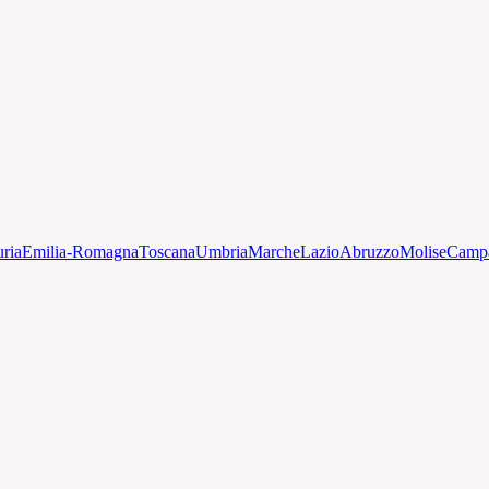
uria
Emilia-Romagna
Toscana
Umbria
Marche
Lazio
Abruzzo
Molise
Camp