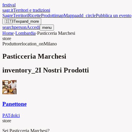
festival
sagr.it
Territori e tradizioni
Sagre
Territori
Ricette
Prodotti
map
Mappa
add_circle
Pubblica un evento
🇮🇹
IT
expand_more
search
person
Accedi
menu
Home
·
Lombardia
·
Pasticceria Marchesi
store
Produttore
location_on
Milano
Pasticceria Marchesi
inventory_2
I Nostri Prodotti
Panettone
PAT
dolci
store
Sei Pasticceria Marchesi?