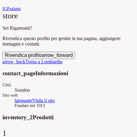
IGP
salumi
store
Sei Rigamonti?
Rivendica questo profilo per gestire la tua pagina, aggiungere
immagini e contatti.
Rivendica profilo
arrow_forward
arrow_back
Torna a Lombardia
contact_page
Informazioni
Città
Sondrio
Sito web
language
Visita il sito
Fondato nel 1913
inventory_2
Prodotti
1