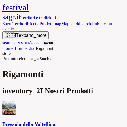
festival
sagr.it
Territori e tradizioni
Sagre
Territori
Ricette
Prodotti
map
Mappa
add_circle
Pubblica un
evento
🇮🇹
IT
expand_more
person
search
Accedi
menu
Home
·
Lombardia
·
Rigamonti
store
Produttore
location_on
Sondrio
Rigamonti
inventory_2
I Nostri Prodotti
Bresaola della Valtellina