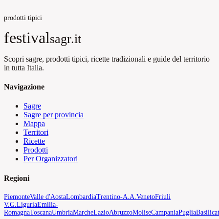
prodotti tipici
festival
sagr.it
Scopri sagre, prodotti tipici, ricette tradizionali e guide del territorio
in tutta Italia.
Navigazione
Sagre
Sagre per provincia
Mappa
Territori
Ricette
Prodotti
Per Organizzatori
Regioni
Piemonte
Valle d'Aosta
Lombardia
Trentino-A.A.
Veneto
Friuli
V.G.
Liguria
Emilia-
Romagna
Toscana
Umbria
Marche
Lazio
Abruzzo
Molise
Campania
Puglia
Basilica