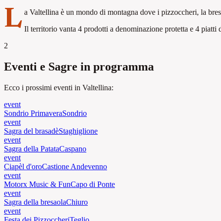
L
a Valtellina è un mondo di montagna dove i pizzoccheri, la bresaol
Il territorio vanta 4 prodotti a denominazione protetta e 4 piatti 
2
Eventi e Sagre in programma
Ecco i prossimi eventi in Valtellina:
event
Sondrio Primavera
Sondrio
event
Sagra del brasadè
Staghiglione
event
Sagra della Patata
Caspano
event
Ciapèl d'oro
Castione Andevenno
event
Motorx Music & Fun
Capo di Ponte
event
Sagra della bresaola
Chiuro
event
Festa dei Pizzoccheri
Teglio