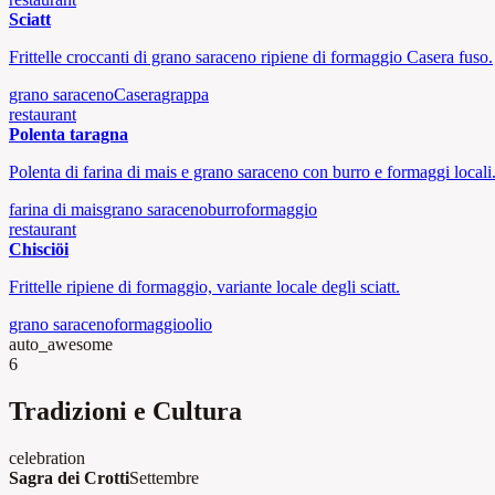
Sciatt
Frittelle croccanti di grano saraceno ripiene di formaggio Casera fuso.
grano saraceno
Casera
grappa
restaurant
Polenta taragna
Polenta di farina di mais e grano saraceno con burro e formaggi locali
farina di mais
grano saraceno
burro
formaggio
restaurant
Chisciöi
Frittelle ripiene di formaggio, variante locale degli sciatt.
grano saraceno
formaggio
olio
auto_awesome
6
Tradizioni e Cultura
celebration
Sagra dei Crotti
Settembre