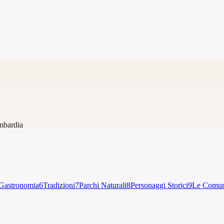
bardia
Gastronomia
6
Tradizioni
7
Parchi Naturali
8
Personaggi Storici
9
Le Comun