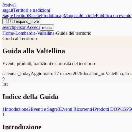
festival
sagr.it
Territori e tradizioni
Sagre
Territori
Ricette
Prodotti
map
Mappa
add_circle
Pubblica un evento
🇮🇹
IT
expand_more
search
person
Accedi
menu
Home
·
Lombardia
·
Valtellina
·
Guida del territorio
Guida al Territorio
Guida alla Valtellina
Eventi, prodotti, tradizioni e curiosità del territorio
calendar_today
Aggiornato:
27 marzo 2026
·
location_on
Valtellina
,
Lom
◊
list
Indice della Guida
1
Introduzione
2
Eventi e Sagre
3
Eventi Ricorrenti
4
Prodotti DOP/IGP
5
1
Introduzione