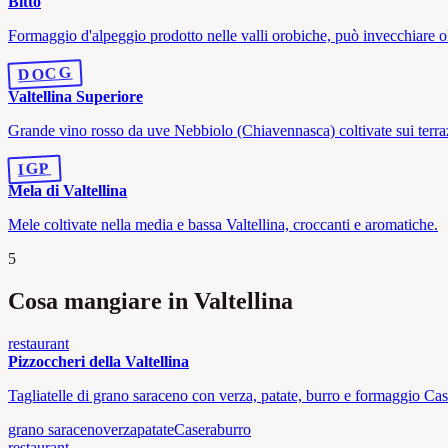
Bitto
Formaggio d'alpeggio prodotto nelle valli orobiche, può invecchiare ol
DOCG
Valtellina Superiore
Grande vino rosso da uve Nebbiolo (Chiavennasca) coltivate sui terra
IGP
Mela di Valtellina
Mele coltivate nella media e bassa Valtellina, croccanti e aromatiche.
5
Cosa mangiare in Valtellina
restaurant
Pizzoccheri della Valtellina
Tagliatelle di grano saraceno con verza, patate, burro e formaggio Cas
grano saraceno
verza
patate
Casera
burro
restaurant