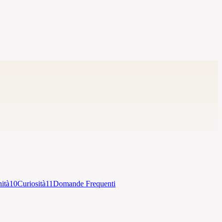
ità
10
Curiosità
11
Domande Frequenti