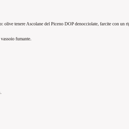
so: olive tenere Ascolane del Piceno DOP denocciolate, farcite con un rip
n vassoio fumante.
.