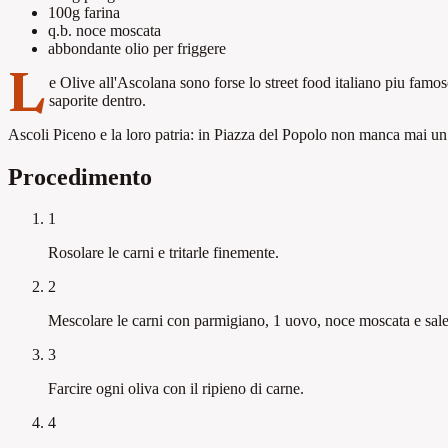
100g
farina
q.b.
noce moscata
abbondante
olio per friggere
L
e Olive all'Ascolana sono forse lo street food italiano piu famo
saporite dentro.
Ascoli Piceno e la loro patria: in Piazza del Popolo non manca mai u
Procedimento
1
Rosolare le carni e tritarle finemente.
2
Mescolare le carni con parmigiano, 1 uovo, noce moscata e sale
3
Farcire ogni oliva con il ripieno di carne.
4