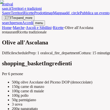
festival
sagr.it
Territori e tradizioni
Sagre
Territori
Ricette
Prodotti
map
Mappa
add_circle
Pubblica un evento
🇮🇹
IT
expand_more
search
person
Accedi
menu
Home
·
Marche
·
Ascoli e Sibillini
·
Ricette
·
Olive all'Ascolana
restaurant
Ricetta tradizionale
Olive all'Ascolana
Difficile
schedule
Prep:
1 ora
local_fire_department
Cottura:
15 minuti
g
shopping_basket
Ingredienti
Per
6 persone
500g
olive Ascolane del Piceno DOP
(
denocciolate
)
150g
carne di manzo
100g
carne di maiale
100g
pollo
50g
parmigiano
3
uova
200g
pangrattato