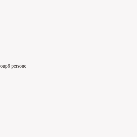
roup
6 persone