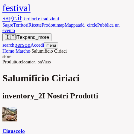
festival
sagr.it
Territori e tradizioni
Sagre
Territori
Ricette
Prodotti
map
Mappa
add_circle
Pubblica un
evento
🇮🇹
IT
expand_more
person
search
Accedi
menu
Home
·
Marche
·
Salumificio Ciriaci
store
Produttore
location_on
Visso
Salumificio Ciriaci
inventory_2
I Nostri Prodotti
Ciauscolo