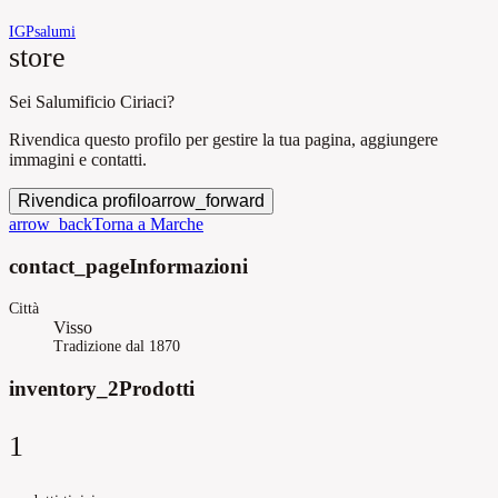
IGP
salumi
store
Sei Salumificio Ciriaci?
Rivendica questo profilo per gestire la tua pagina, aggiungere
immagini e contatti.
Rivendica profilo
arrow_forward
arrow_back
Torna a Marche
contact_page
Informazioni
Città
Visso
Tradizione dal 1870
inventory_2
Prodotti
1