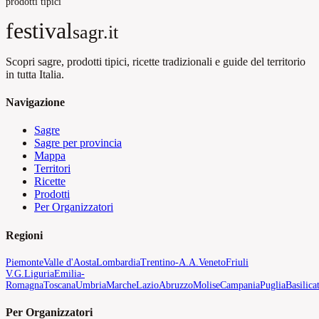
prodotti tipici
festival
sagr.it
Scopri sagre, prodotti tipici, ricette tradizionali e guide del territorio
in tutta Italia.
Navigazione
Sagre
Sagre per provincia
Mappa
Territori
Ricette
Prodotti
Per Organizzatori
Regioni
Piemonte
Valle d'Aosta
Lombardia
Trentino-A.A.
Veneto
Friuli
V.G.
Liguria
Emilia-
Romagna
Toscana
Umbria
Marche
Lazio
Abruzzo
Molise
Campania
Puglia
Basilica
Per Organizzatori