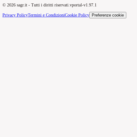
©
2026
sagr.it -
Tutti i diritti riservati.
v
portal-v1.97.1
Privacy Policy
Termini e Condizioni
Cookie Policy
Preferenze cookie