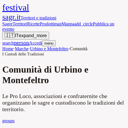
festival
sagr.it
Territori e tradizioni
Sagre
Territori
Ricette
Prodotti
map
Mappa
add_circle
Pubblica un
evento
🇮🇹
IT
expand_more
person
search
Accedi
menu
Home
·
Marche
·
Urbino e Montefeltro
·
Comunità
I Custodi delle Tradizioni
Comunità di
Urbino e
Montefeltro
Le Pro Loco, associazioni e confraternite che
organizzano le sagre e custodiscono le tradizioni del
territorio.
groups