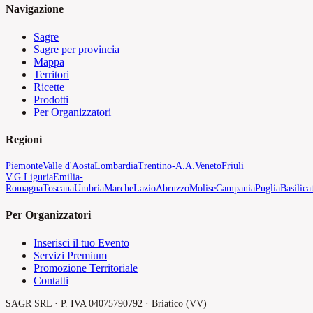
Navigazione
Sagre
Sagre per provincia
Mappa
Territori
Ricette
Prodotti
Per Organizzatori
Regioni
Piemonte
Valle d'Aosta
Lombardia
Trentino-A.A.
Veneto
Friuli
V.G.
Liguria
Emilia-
Romagna
Toscana
Umbria
Marche
Lazio
Abruzzo
Molise
Campania
Puglia
Basilica
Per Organizzatori
Inserisci il tuo Evento
Servizi Premium
Promozione Territoriale
Contatti
SAGR SRL · P. IVA 04075790792 · Briatico (VV)