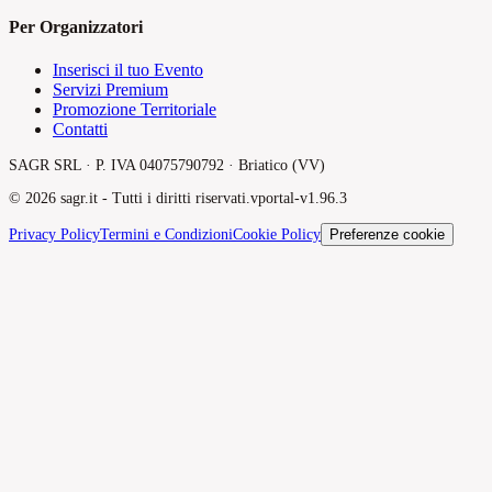
Per Organizzatori
Inserisci il tuo Evento
Servizi Premium
Promozione Territoriale
Contatti
SAGR SRL · P. IVA 04075790792 · Briatico (VV)
©
2026
sagr.it -
Tutti i diritti riservati.
v
portal-v1.96.3
Privacy Policy
Termini e Condizioni
Cookie Policy
Preferenze cookie