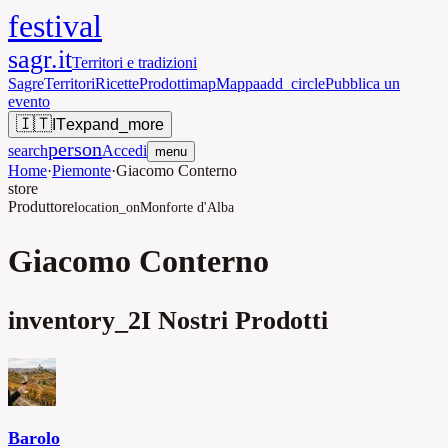
festival
sagr.it
Territori e tradizioni
Sagre
Territori
Ricette
Prodotti
map
Mappa
add_circle
Pubblica un
evento
🇮🇹
IT
expand_more
person
search
Accedi
menu
Home
·
Piemonte
·
Giacomo Conterno
store
Produttore
location_on
Monforte d'Alba
Giacomo Conterno
inventory_2
I Nostri Prodotti
Barolo