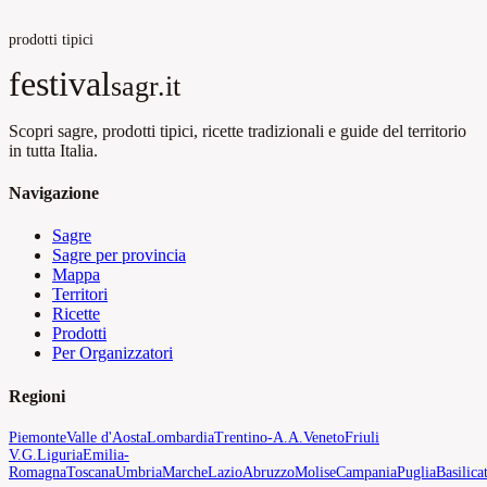
prodotti tipici
festival
sagr.it
Scopri sagre, prodotti tipici, ricette tradizionali e guide del territorio
in tutta Italia.
Navigazione
Sagre
Sagre per provincia
Mappa
Territori
Ricette
Prodotti
Per Organizzatori
Regioni
Piemonte
Valle d'Aosta
Lombardia
Trentino-A.A.
Veneto
Friuli
V.G.
Liguria
Emilia-
Romagna
Toscana
Umbria
Marche
Lazio
Abruzzo
Molise
Campania
Puglia
Basilica