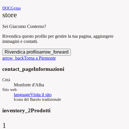
DOCG
vino
store
Sei Giacomo Conterno?
Rivendica questo profilo per gestire la tua pagina, aggiungere
immagini e contatti.
Rivendica profilo
arrow_forward
arrow_back
Torna a Piemonte
contact_page
Informazioni
Città
Monforte d'Alba
Sito web
language
Visita il sito
Icona del Barolo tradizionale
inventory_2
Prodotti
1