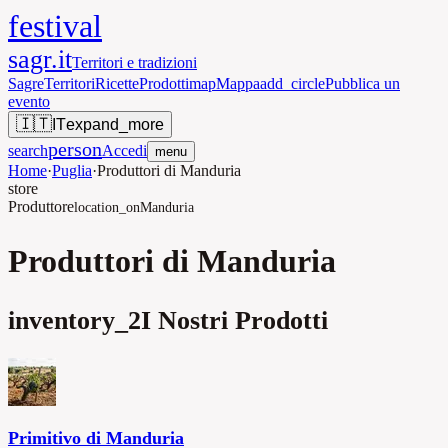
festival
sagr.it
Territori e tradizioni
Sagre
Territori
Ricette
Prodotti
map
Mappa
add_circle
Pubblica un
evento
🇮🇹
IT
expand_more
person
search
Accedi
menu
Home
·
Puglia
·
Produttori di Manduria
store
Produttore
location_on
Manduria
Produttori di Manduria
inventory_2
I Nostri Prodotti
Primitivo di Manduria