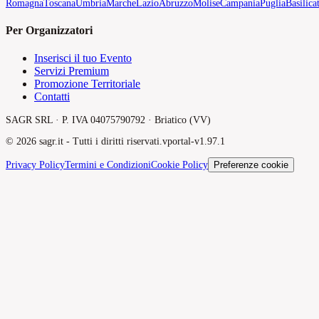
Romagna
Toscana
Umbria
Marche
Lazio
Abruzzo
Molise
Campania
Puglia
Basilica
Per Organizzatori
Inserisci il tuo Evento
Servizi Premium
Promozione Territoriale
Contatti
SAGR SRL · P. IVA 04075790792 · Briatico (VV)
©
2026
sagr.it -
Tutti i diritti riservati.
v
portal-v1.97.1
Privacy Policy
Termini e Condizioni
Cookie Policy
Preferenze cookie