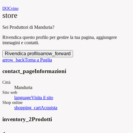
DOC
vino
store
Sei Produttori di Manduria?
Rivendica questo profilo per gestire la tua pagina, aggiungere
immagini e contatti.
Rivendica profilo
arrow_forward
arrow_back
Torna a Puglia
contact_page
Informazioni
Città
Manduria
Sito web
language
Visita il sito
Shop online
shopping_cart
Acquista
inventory_2
Prodotti