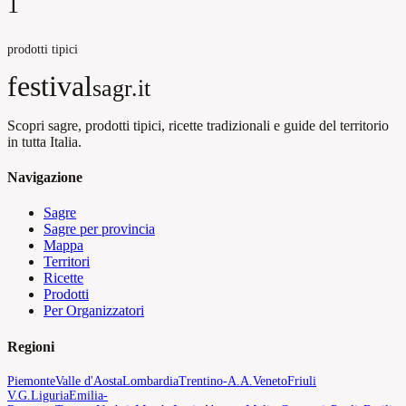
1
prodotti tipici
festival
sagr.it
Scopri sagre, prodotti tipici, ricette tradizionali e guide del territorio
in tutta Italia.
Navigazione
Sagre
Sagre per provincia
Mappa
Territori
Ricette
Prodotti
Per Organizzatori
Regioni
Piemonte
Valle d'Aosta
Lombardia
Trentino-A.A.
Veneto
Friuli
V.G.
Liguria
Emilia-