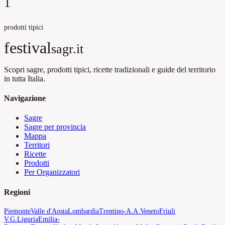
1
prodotti tipici
festival
sagr.it
Scopri sagre, prodotti tipici, ricette tradizionali e guide del territorio
in tutta Italia.
Navigazione
Sagre
Sagre per provincia
Mappa
Territori
Ricette
Prodotti
Per Organizzatori
Regioni
Piemonte
Valle d'Aosta
Lombardia
Trentino-A.A.
Veneto
Friuli
V.G.
Liguria
Emilia-