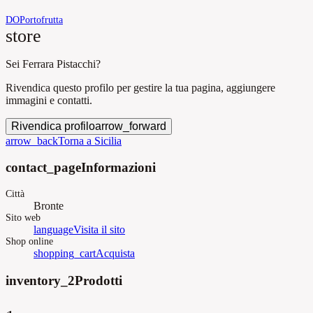
DOP
ortofrutta
store
Sei Ferrara Pistacchi?
Rivendica questo profilo per gestire la tua pagina, aggiungere
immagini e contatti.
Rivendica profilo
arrow_forward
arrow_back
Torna a Sicilia
contact_page
Informazioni
Città
Bronte
Sito web
language
Visita il sito
Shop online
shopping_cart
Acquista
inventory_2
Prodotti