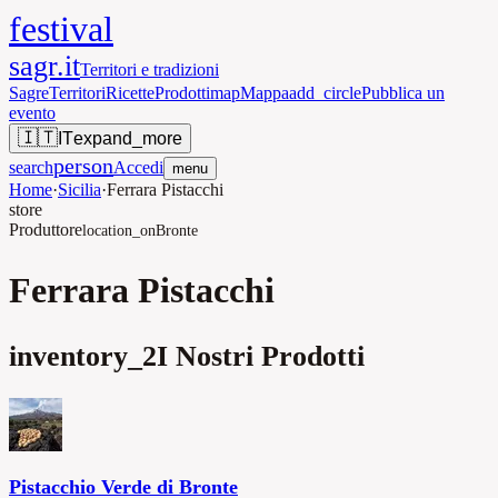
festival
sagr.it
Territori e tradizioni
Sagre
Territori
Ricette
Prodotti
map
Mappa
add_circle
Pubblica un
evento
🇮🇹
IT
expand_more
person
search
Accedi
menu
Home
·
Sicilia
·
Ferrara Pistacchi
store
Produttore
location_on
Bronte
Ferrara Pistacchi
inventory_2
I Nostri Prodotti
Pistacchio Verde di Bronte