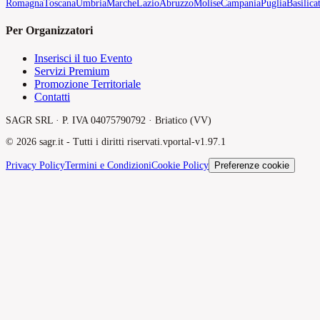
Romagna
Toscana
Umbria
Marche
Lazio
Abruzzo
Molise
Campania
Puglia
Basilica
Per Organizzatori
Inserisci il tuo Evento
Servizi Premium
Promozione Territoriale
Contatti
SAGR SRL · P. IVA 04075790792 · Briatico (VV)
©
2026
sagr.it -
Tutti i diritti riservati.
v
portal-v1.97.1
Privacy Policy
Termini e Condizioni
Cookie Policy
Preferenze cookie