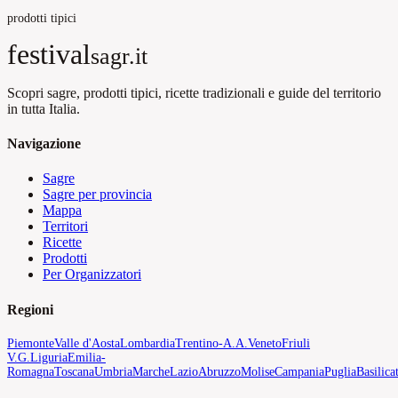
prodotti tipici
festival
sagr.it
Scopri sagre, prodotti tipici, ricette tradizionali e guide del territorio
in tutta Italia.
Navigazione
Sagre
Sagre per provincia
Mappa
Territori
Ricette
Prodotti
Per Organizzatori
Regioni
Piemonte
Valle d'Aosta
Lombardia
Trentino-A.A.
Veneto
Friuli
V.G.
Liguria
Emilia-
Romagna
Toscana
Umbria
Marche
Lazio
Abruzzo
Molise
Campania
Puglia
Basilica