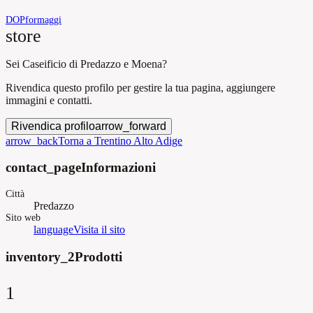
DOP
formaggi
store
Sei Caseificio di Predazzo e Moena?
Rivendica questo profilo per gestire la tua pagina, aggiungere
immagini e contatti.
Rivendica profilo
arrow_forward
arrow_back
Torna a Trentino Alto Adige
contact_page
Informazioni
Città
Predazzo
Sito web
language
Visita il sito
inventory_2
Prodotti
1