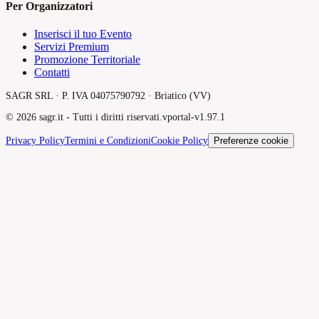
Per Organizzatori
Inserisci il tuo Evento
Servizi Premium
Promozione Territoriale
Contatti
SAGR SRL · P. IVA 04075790792 · Briatico (VV)
©
2026
sagr.it -
Tutti i diritti riservati.
v
portal-v1.97.1
Privacy Policy
Termini e Condizioni
Cookie Policy
Preferenze cookie