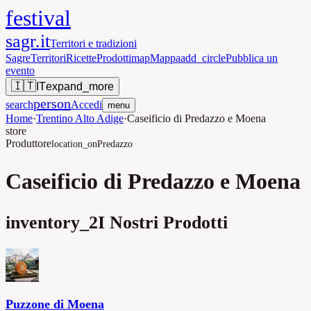
festival
sagr.it
Territori e tradizioni
Sagre
Territori
Ricette
Prodotti
map
Mappa
add_circle
Pubblica un
evento
🇮🇹
IT
expand_more
person
search
Accedi
menu
Home
·
Trentino Alto Adige
·
Caseificio di Predazzo e Moena
store
Produttore
location_on
Predazzo
Caseificio di Predazzo e Moena
inventory_2
I Nostri Prodotti
Puzzone di Moena