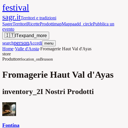
festival
sagr.it
Territori e tradizioni
Sagre
Territori
Ricette
Prodotti
map
Mappa
add_circle
Pubblica un
evento
🇮🇹
IT
expand_more
person
search
Accedi
menu
Home
·
Valle d'Aosta
·
Fromagerie Haut Val d'Ayas
store
Produttore
location_on
Brusson
Fromagerie Haut Val d'Ayas
inventory_2
I Nostri Prodotti
Fontina