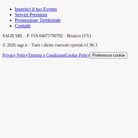
Inserisci il tuo Evento
Servizi Premium
Promozione Territoriale
Contatti
SAGR SRL · P. IVA 04075790792 · Briatico (VV)
©
2026
sagr.it -
Tutti i diritti riservati.
v
portal-v1.96.3
Privacy Policy
Termini e Condizioni
Cookie Policy
Preferenze cookie