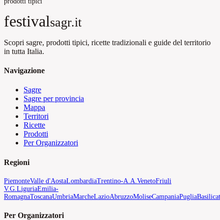
prodotti tipici
festival
sagr.it
Scopri sagre, prodotti tipici, ricette tradizionali e guide del territorio
in tutta Italia.
Navigazione
Sagre
Sagre per provincia
Mappa
Territori
Ricette
Prodotti
Per Organizzatori
Regioni
Piemonte
Valle d'Aosta
Lombardia
Trentino-A.A.
Veneto
Friuli
V.G.
Liguria
Emilia-
Romagna
Toscana
Umbria
Marche
Lazio
Abruzzo
Molise
Campania
Puglia
Basilica
Per Organizzatori