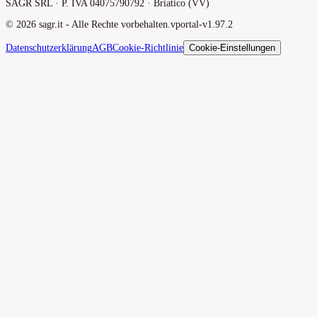
SAGR SRL · P. IVA 04075790792 · Briatico (VV)
©
2026
sagr.it -
Alle Rechte vorbehalten.
v
portal-v1.97.2
Datenschutzerklärung
AGB
Cookie-Richtlinie
Cookie-Einstellungen