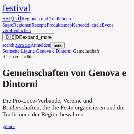
festival
sagr.it
Regionen und Traditionen
Sagre
Regionen
Rezepte
Produkte
map
Karte
add_circle
Event
veröffentlichen
🇩🇪
DE
expand_more
person
search
Anmelden
menu
Startseite
·
Liguria
·
Genova e Dintorni
·
Gemeinschaft
Hüter der Tradition
Gemeinschaften von Genova e
Dintorni
Die Pro-Loco-Verbände, Vereine und
Bruderschaften, die die Feste organisieren und die
Traditionen der Region bewahren.
groups