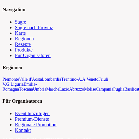
Navigation
Sagre
Sagre nach Provinz
Karte
Regionen
Rezepte
Produkte
Für Organisatoren
Regionen
Piemonte
Valle d'Aosta
Lombardia
Trentino-A.A.
Veneto
Friuli
V.G.
Liguria
Emilia-
Romagna
Toscana
Umbria
Marche
Lazio
Abruzzo
Molise
Campania
Puglia
Basilica
Für Organisatoren
Event hinzufügen
Premium-Dienste
Regionale Promotion
Kontakt