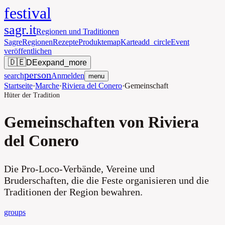
festival
sagr.it
Regionen und Traditionen
Sagre
Regionen
Rezepte
Produkte
map
Karte
add_circle
Event
veröffentlichen
🇩🇪
DE
expand_more
person
search
Anmelden
menu
Startseite
·
Marche
·
Riviera del Conero
·
Gemeinschaft
Hüter der Tradition
Gemeinschaften von Riviera
del Conero
Die Pro-Loco-Verbände, Vereine und
Bruderschaften, die die Feste organisieren und die
Traditionen der Region bewahren.
groups