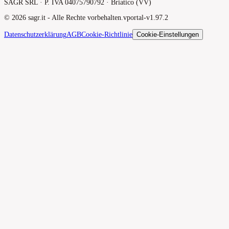
SAGR SRL · P. IVA 04075790792 · Briatico (VV)
©
2026
sagr.it -
Alle Rechte vorbehalten.
v
portal-v1.97.2
Datenschutzerklärung
AGB
Cookie-Richtlinie
Cookie-Einstellungen