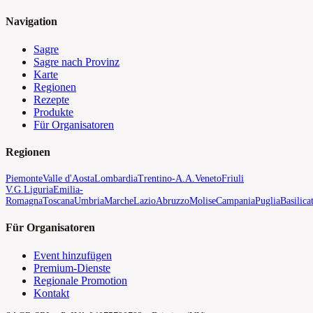
Navigation
Sagre
Sagre nach Provinz
Karte
Regionen
Rezepte
Produkte
Für Organisatoren
Regionen
Piemonte
Valle d'Aosta
Lombardia
Trentino-A.A.
Veneto
Friuli
V.G.
Liguria
Emilia-
Romagna
Toscana
Umbria
Marche
Lazio
Abruzzo
Molise
Campania
Puglia
Basilica
Für Organisatoren
Event hinzufügen
Premium-Dienste
Regionale Promotion
Kontakt