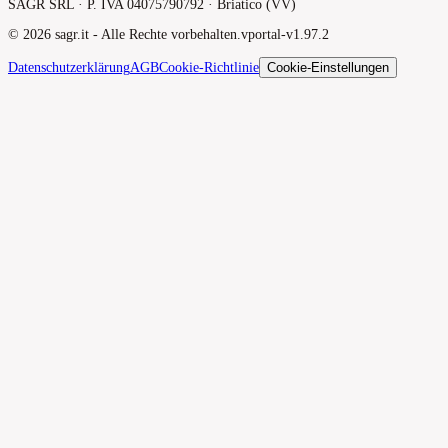
SAGR SRL · P. IVA 04075790792 · Briatico (VV)
©
2026
sagr.it -
Alle Rechte vorbehalten.
v
portal-v1.97.2
Datenschutzerklärung
AGB
Cookie-Richtlinie
Cookie-Einstellungen