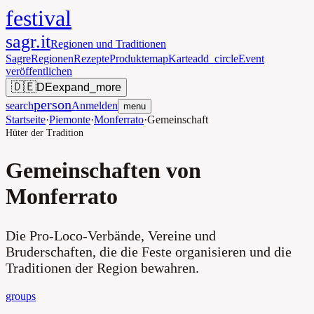
festival
sagr.it
Regionen und Traditionen
Sagre
Regionen
Rezepte
Produkte
map
Karte
add_circle
Event
veröffentlichen
🇩🇪
DE
expand_more
person
search
Anmelden
menu
Startseite
·
Piemonte
·
Monferrato
·
Gemeinschaft
Hüter der Tradition
Gemeinschaften von
Monferrato
Die Pro-Loco-Verbände, Vereine und
Bruderschaften, die die Feste organisieren und die
Traditionen der Region bewahren.
groups