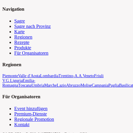
Navigation
Sagre
Sagre nach Provinz
Karte
Regionen
Rezepte
Produkte
Für Organisatoren
Regionen
Piemonte
Valle d'Aosta
Lombardia
Trentino-A.A.
Veneto
Friuli
V.G.
Liguria
Emilia-
Romagna
Toscana
Umbria
Marche
Lazio
Abruzzo
Molise
Campania
Puglia
Basilica
Für Organisatoren
Event hinzufügen
Premium-Dienste
Regionale Promotion
Kontakt