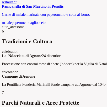
restaurant
Pampanella di San Martino in Pensilis
Carne di maiale marinata con peperoncino e cotta al forno.
maiale
peperoncino
aglio
aceto
auto_awesome
6
Tradizioni e Cultura
celebration
La 'Ndocciata di Agnone
24 dicembre
Processione con enormi torce di abete ('ndocce) per la Vigilia di Nata
celebration
Campane di Agnone
La Pontificia Fonderia Marinelli fonde campane ad Agnone dal 1040, 
7
Parchi Naturali e Aree Protette