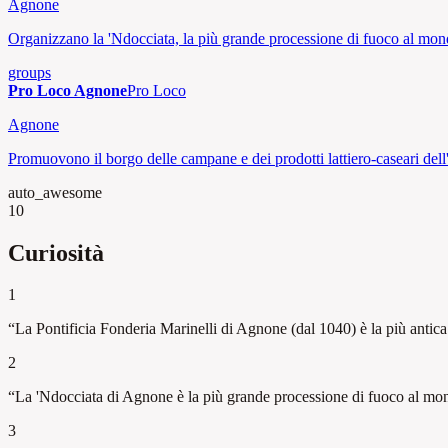
Agnone
Organizzano la 'Ndocciata, la più grande processione di fuoco al mond
groups
Pro Loco Agnone
Pro Loco
Agnone
Promuovono il borgo delle campane e dei prodotti lattiero-caseari dell
auto_awesome
10
Curiosità
1
“
La Pontificia Fonderia Marinelli di Agnone (dal 1040) è la più anti
2
“
La 'Ndocciata di Agnone è la più grande processione di fuoco al mond
3