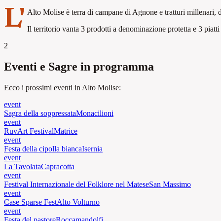
L'
Alto Molise è terra di campane di Agnone e tratturi millenari, 
Il territorio vanta 3 prodotti a denominazione protetta e 3 piatti
2
Eventi e Sagre in programma
Ecco i prossimi eventi in Alto Molise:
event
Sagra della soppressata
Monacilioni
event
RuvArt Festival
Matrice
event
Festa della cipolla bianca
Isernia
event
La Tavolata
Capracotta
event
Festival Internazionale del Folklore nel Matese
San Massimo
event
Case Sparse Fest
Alto Volturno
event
Festa del pastore
Roccamandolfi