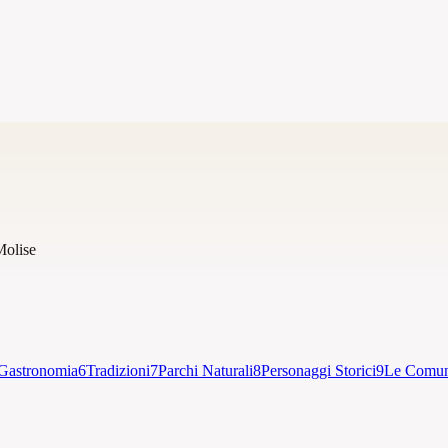
Molise
Gastronomia
6
Tradizioni
7
Parchi Naturali
8
Personaggi Storici
9
Le Comun