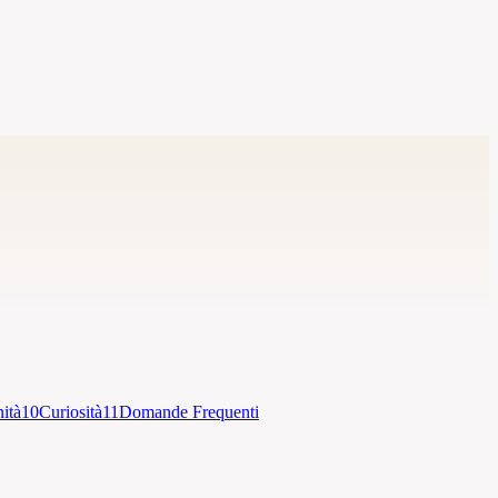
ità
10
Curiosità
11
Domande Frequenti