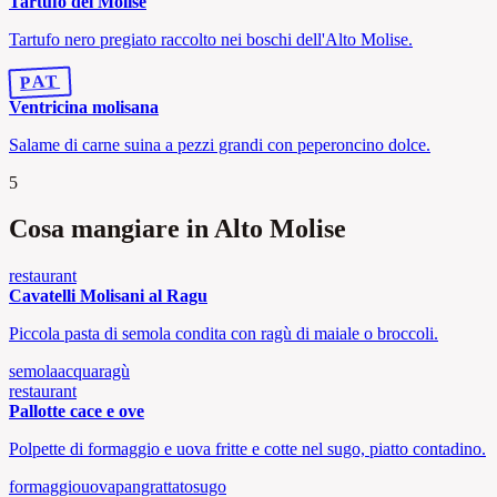
Tartufo del Molise
Tartufo nero pregiato raccolto nei boschi dell'Alto Molise.
PAT
Ventricina molisana
Salame di carne suina a pezzi grandi con peperoncino dolce.
5
Cosa mangiare in Alto Molise
restaurant
Cavatelli Molisani al Ragu
Piccola pasta di semola condita con ragù di maiale o broccoli.
semola
acqua
ragù
restaurant
Pallotte cace e ove
Polpette di formaggio e uova fritte e cotte nel sugo, piatto contadino.
formaggio
uova
pangrattato
sugo