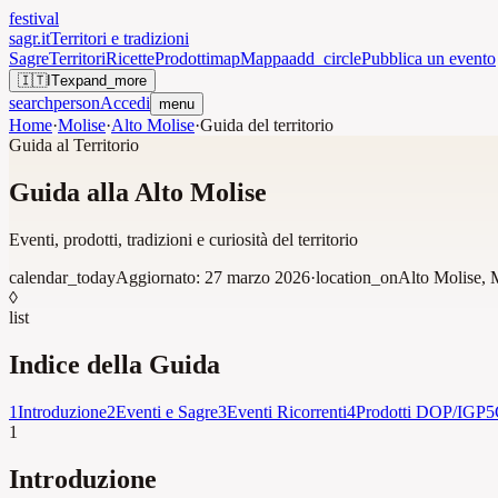
festival
sagr.it
Territori e tradizioni
Sagre
Territori
Ricette
Prodotti
map
Mappa
add_circle
Pubblica un evento
🇮🇹
IT
expand_more
search
person
Accedi
menu
Home
·
Molise
·
Alto Molise
·
Guida del territorio
Guida al Territorio
Guida alla Alto Molise
Eventi, prodotti, tradizioni e curiosità del territorio
calendar_today
Aggiornato:
27 marzo 2026
·
location_on
Alto Molise
,
◊
list
Indice della Guida
1
Introduzione
2
Eventi e Sagre
3
Eventi Ricorrenti
4
Prodotti DOP/IGP
5
1
Introduzione