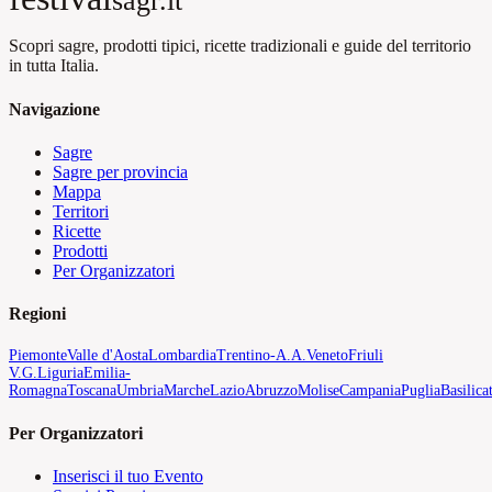
sagr.it
Scopri sagre, prodotti tipici, ricette tradizionali e guide del territorio
in tutta Italia.
Navigazione
Sagre
Sagre per provincia
Mappa
Territori
Ricette
Prodotti
Per Organizzatori
Regioni
Piemonte
Valle d'Aosta
Lombardia
Trentino-A.A.
Veneto
Friuli
V.G.
Liguria
Emilia-
Romagna
Toscana
Umbria
Marche
Lazio
Abruzzo
Molise
Campania
Puglia
Basilica
Per Organizzatori
Inserisci il tuo Evento