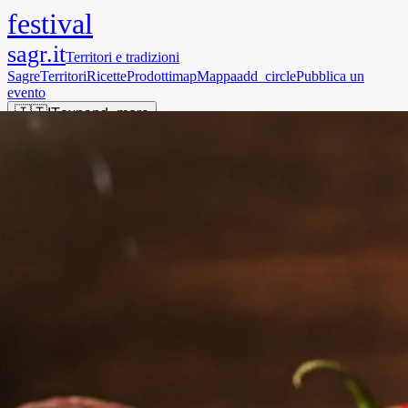
festival
sagr.it
Territori e tradizioni
Sagre
Territori
Ricette
Prodotti
map
Mappa
add_circle
Pubblica un
evento
🇮🇹
IT
expand_more
person
search
Accedi
menu
Home
·
Calabria
·
Azienda San Donato