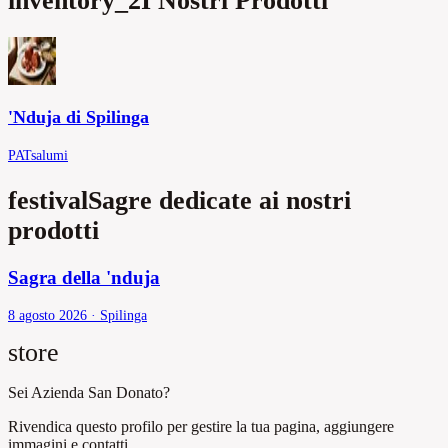
inventory_2
I Nostri Prodotti
'Nduja di Spilinga
PAT
salumi
festival
Sagre dedicate ai nostri
prodotti
Sagra della 'nduja
8 agosto 2026
·
Spilinga
store
Sei Azienda San Donato?
Rivendica questo profilo per gestire la tua pagina, aggiungere
immagini e contatti.