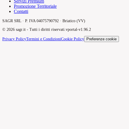
Servizi Premium
Promozione Territoriale
Contatti
SAGR SRL · P. IVA 04075790792 · Briatico (VV)
©
2026
sagr.it -
Tutti i diritti riservati.
v
portal-v1.96.2
Privacy Policy
Termini e Condizioni
Cookie Policy
Preferenze cookie