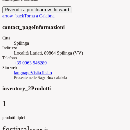
Rivendica profilo
arrow_forward
arrow_back
Torna a Calabria
contact_page
Informazioni
Città
Spilinga
Indirizzo
Località Lariati, 89864 Spilinga (VV)
Telefono
+39 0963 546289
Sito web
language
Visita il sito
Presente nelle Sagr Box calabria
inventory_2
Prodotti
1
prodotti tipici
festival