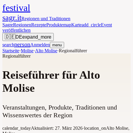
festival
sagr.it
Regionen und Traditionen
Sagre
Regionen
Rezepte
Produkte
map
Karte
add_circle
Event
veröffentlichen
🇩🇪
DE
expand_more
person
search
Anmelden
menu
Startseite
·
Molise
·
Alto Molise
·
Regionalführer
Regionalführer
Reiseführer für Alto
Molise
Veranstaltungen, Produkte, Traditionen und
Wissenswertes der Region
calendar_today
Aktualisiert:
27. März 2026
·
location_on
Alto Molise
,