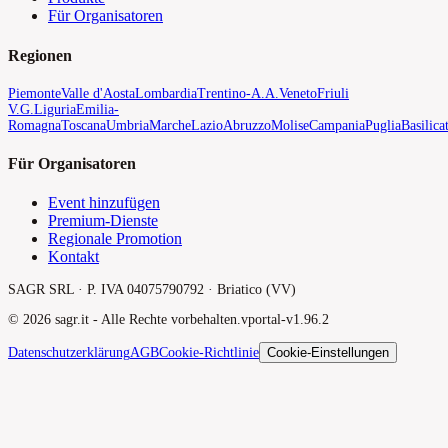
Für Organisatoren
Regionen
Piemonte
Valle d'Aosta
Lombardia
Trentino-A.A.
Veneto
Friuli
V.G.
Liguria
Emilia-
Romagna
Toscana
Umbria
Marche
Lazio
Abruzzo
Molise
Campania
Puglia
Basilica
Für Organisatoren
Event hinzufügen
Premium-Dienste
Regionale Promotion
Kontakt
SAGR SRL · P. IVA 04075790792 · Briatico (VV)
©
2026
sagr.it -
Alle Rechte vorbehalten.
v
portal-v1.96.2
Datenschutzerklärung
AGB
Cookie-Richtlinie
Cookie-Einstellungen