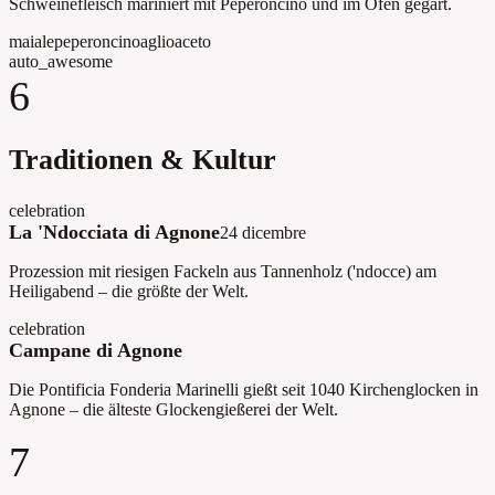
Schweinefleisch mariniert mit Peperoncino und im Ofen gegart.
maiale
peperoncino
aglio
aceto
auto_awesome
6
Traditionen & Kultur
celebration
La 'Ndocciata di Agnone
24 dicembre
Prozession mit riesigen Fackeln aus Tannenholz ('ndocce) am
Heiligabend – die größte der Welt.
celebration
Campane di Agnone
Die Pontificia Fonderia Marinelli gießt seit 1040 Kirchenglocken in
Agnone – die älteste Glockengie­ßerei der Welt.
7