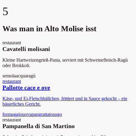
5
Was man in Alto Molise isst
restaurant
Cavatelli molisani
Kleine Hartweizengrieß-Pasta, serviert mit Schweinefleisch-Ragù
oder Brokkoli.
semola
acqua
ragù
restaurant
Pallotte cace e ove
Käse- und Ei-Fleischbällchen, frittiert und in Sauce gekocht – ein
bäuerliches Gericht.
formaggio
uova
pangrattato
sugo
restaurant
Pampanella di San Martino