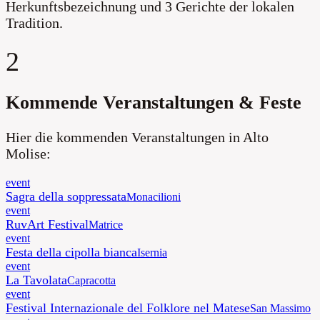
Herkunftsbezeichnung und 3 Gerichte der lokalen
Tradition
.
2
Kommende Veranstaltungen & Feste
Hier die kommenden Veranstaltungen in Alto
Molise:
event
Sagra della soppressata
Monacilioni
event
RuvArt Festival
Matrice
event
Festa della cipolla bianca
Isernia
event
La Tavolata
Capracotta
event
Festival Internazionale del Folklore nel Matese
San Massimo