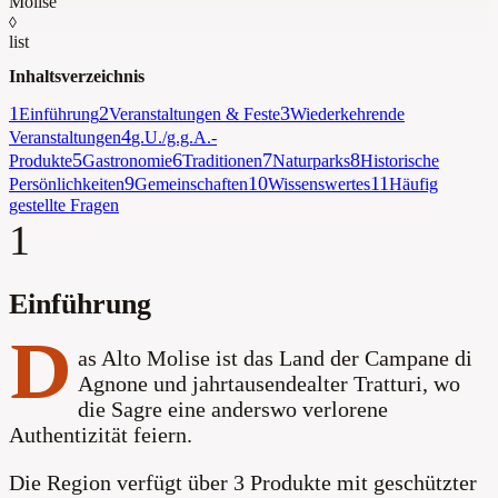
Molise
◊
list
Inhaltsverzeichnis
1
2
3
Einführung
Veranstaltungen & Feste
Wiederkehrende
4
Veranstaltungen
g.U./g.g.A.-
5
6
7
8
Produkte
Gastronomie
Traditionen
Naturparks
Historische
9
10
11
Persönlichkeiten
Gemeinschaften
Wissenswertes
Häufig
gestellte Fragen
1
Einführung
D
as Alto Molise ist das Land der Campane di
Agnone und jahrtausendealter Tratturi, wo
die Sagre eine anderswo verlorene
Authentizität feiern.
Die Region verfügt über 3 Produkte mit geschützter