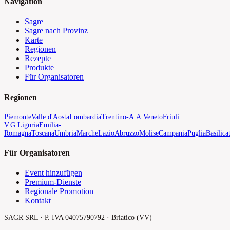
Navigation
Sagre
Sagre nach Provinz
Karte
Regionen
Rezepte
Produkte
Für Organisatoren
Regionen
Piemonte
Valle d'Aosta
Lombardia
Trentino-A.A.
Veneto
Friuli
V.G.
Liguria
Emilia-
Romagna
Toscana
Umbria
Marche
Lazio
Abruzzo
Molise
Campania
Puglia
Basilica
Für Organisatoren
Event hinzufügen
Premium-Dienste
Regionale Promotion
Kontakt
SAGR SRL · P. IVA 04075790792 · Briatico (VV)