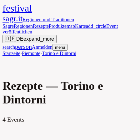
festival
sagr.it
Regionen und Traditionen
Sagre
Regionen
Rezepte
Produkte
map
Karte
add_circle
Event
veröffentlichen
🇩🇪
DE
expand_more
person
search
Anmelden
menu
Startseite
·
Piemonte
·
Torino e Dintorni
Rezepte — Torino e
Dintorni
4
Events