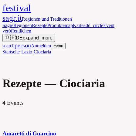
festival
sagr.it
Regionen und Traditionen
Sagre
Regionen
Rezepte
Produkte
map
Karte
add_circle
Event
veröffentlichen
🇩🇪
DE
expand_more
person
search
Anmelden
menu
Startseite
·
Lazio
·
Ciociaria
Rezepte — Ciociaria
4
Events
Amaretti di Guarcino