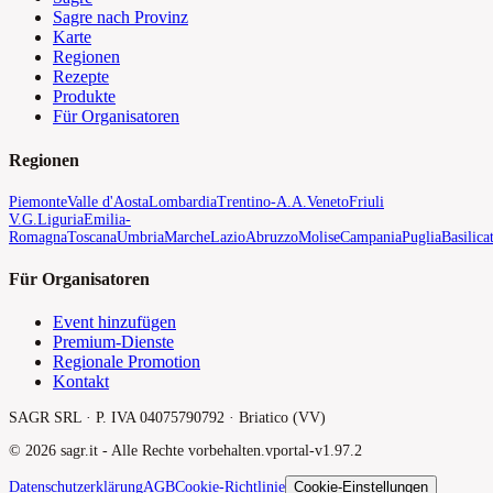
Sagre nach Provinz
Karte
Regionen
Rezepte
Produkte
Für Organisatoren
Regionen
Piemonte
Valle d'Aosta
Lombardia
Trentino-A.A.
Veneto
Friuli
V.G.
Liguria
Emilia-
Romagna
Toscana
Umbria
Marche
Lazio
Abruzzo
Molise
Campania
Puglia
Basilica
Für Organisatoren
Event hinzufügen
Premium-Dienste
Regionale Promotion
Kontakt
SAGR SRL · P. IVA 04075790792 · Briatico (VV)
©
2026
sagr.it -
Alle Rechte vorbehalten.
v
portal-v1.97.2
Datenschutzerklärung
AGB
Cookie-Richtlinie
Cookie-Einstellungen