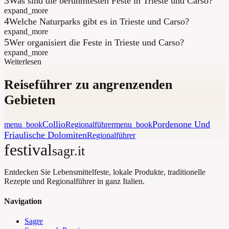
Was sind die berühmtesten Feste in Trieste und Carso?
expand_more
4
Welche Naturparks gibt es in Trieste und Carso?
expand_more
5
Wer organisiert die Feste in Trieste und Carso?
expand_more
Weiterlesen
Reiseführer zu angrenzenden
Gebieten
Collio
Pordenone Und
menu_book
Regionalführer
menu_book
Friaulische Dolomiten
Regionalführer
festival
sagr.it
Entdecken Sie Lebensmittelfeste, lokale Produkte, traditionelle
Rezepte und Regionalführer in ganz Italien.
Navigation
Sagre