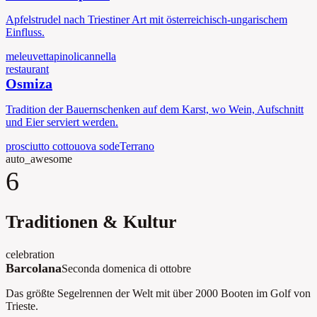
Apfelstrudel nach Triestiner Art mit österreichisch-ungarischem
Einfluss.
mele
uvetta
pinoli
cannella
restaurant
Osmiza
Tradition der Bauernschenken auf dem Karst, wo Wein, Aufschnitt
und Eier serviert werden.
prosciutto cotto
uova sode
Terrano
auto_awesome
6
Traditionen & Kultur
celebration
Barcolana
Seconda domenica di ottobre
Das größte Segelrennen der Welt mit über 2000 Booten im Golf von
Trieste.