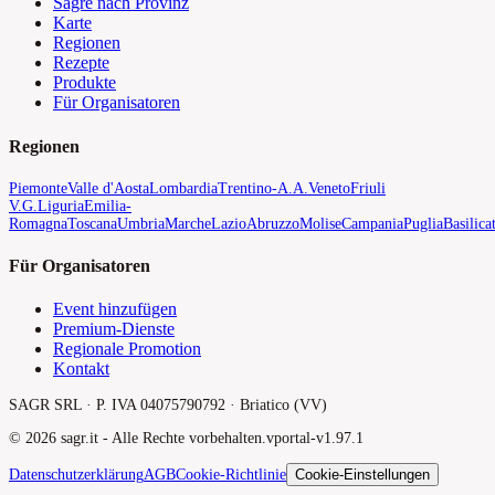
Sagre nach Provinz
Karte
Regionen
Rezepte
Produkte
Für Organisatoren
Regionen
Piemonte
Valle d'Aosta
Lombardia
Trentino-A.A.
Veneto
Friuli
V.G.
Liguria
Emilia-
Romagna
Toscana
Umbria
Marche
Lazio
Abruzzo
Molise
Campania
Puglia
Basilica
Für Organisatoren
Event hinzufügen
Premium-Dienste
Regionale Promotion
Kontakt
SAGR SRL · P. IVA 04075790792 · Briatico (VV)
©
2026
sagr.it -
Alle Rechte vorbehalten.
v
portal-v1.97.1
Datenschutzerklärung
AGB
Cookie-Richtlinie
Cookie-Einstellungen