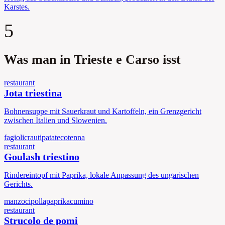
Karstes.
5
Was man in Trieste e Carso isst
restaurant
Jota triestina
Bohnensuppe mit Sauerkraut und Kartoffeln, ein Grenzgericht
zwischen Italien und Slowenien.
fagioli
crauti
patate
cotenna
restaurant
Goulash triestino
Rindereintopf mit Paprika, lokale Anpassung des ungarischen
Gerichts.
manzo
cipolla
paprika
cumino
restaurant
Strucolo de pomi