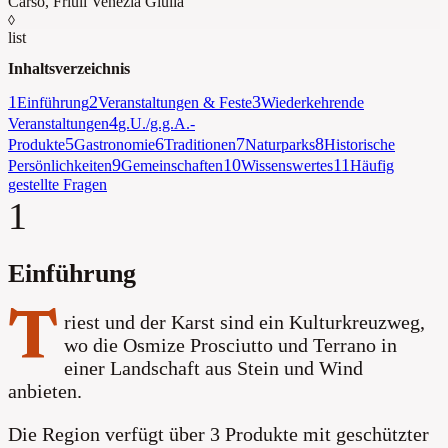
Carso
,
Friuli Venezia Giulia
◊
list
Inhaltsverzeichnis
1
2
3
Einführung
Veranstaltungen & Feste
Wiederkehrende
4
Veranstaltungen
g.U./g.g.A.-
5
6
7
8
Produkte
Gastronomie
Traditionen
Naturparks
Historische
9
10
11
Persönlichkeiten
Gemeinschaften
Wissenswertes
Häufig
gestellte Fragen
1
Einführung
T
riest und der Karst sind ein Kulturkreuzweg,
wo die Osmize Prosciutto und Terrano in
einer Landschaft aus Stein und Wind
anbieten.
Die Region verfügt über 3 Produkte mit geschützter