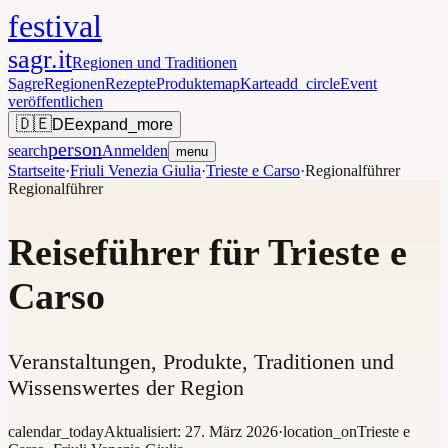
festival
sagr.it
Regionen und Traditionen
Sagre
Regionen
Rezepte
Produkte
map
Karte
add_circle
Event
veröffentlichen
🇩🇪
DE
expand_more
person
search
Anmelden
menu
Startseite
·
Friuli Venezia Giulia
·
Trieste e Carso
·
Regionalführer
Regionalführer
Reiseführer für Trieste e
Carso
Veranstaltungen, Produkte, Traditionen und
Wissenswertes der Region
calendar_today
Aktualisiert:
27. März 2026
·
location_on
Trieste e