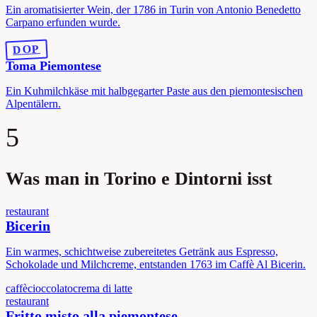
Ein aromatisierter Wein, der 1786 in Turin von Antonio Benedetto
Carpano erfunden wurde.
DOP
Toma Piemontese
Ein Kuhmilchkäse mit halbgegarter Paste aus den piemontesischen
Alpentälern.
5
Was man in Torino e Dintorni isst
restaurant
Bicerin
Ein warmes, schichtweise zubereitetes Getränk aus Espresso,
Schokolade und Milchcreme, entstanden 1763 im Caffè Al Bicerin.
caffè
cioccolato
crema di latte
restaurant
Fritto misto alla piemontese