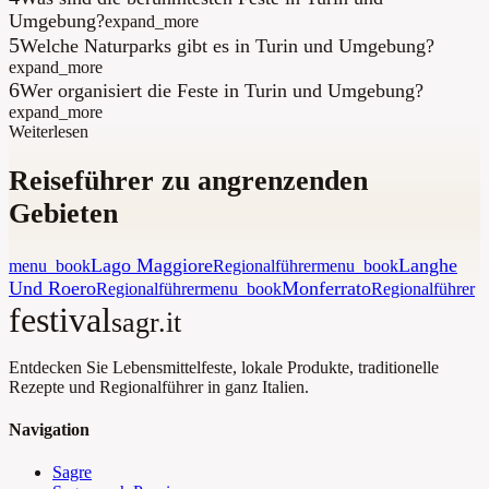
Umgebung?
expand_more
5
Welche Naturparks gibt es in Turin und Umgebung?
expand_more
6
Wer organisiert die Feste in Turin und Umgebung?
expand_more
Weiterlesen
Reiseführer zu angrenzenden
Gebieten
Lago Maggiore
Langhe
menu_book
Regionalführer
menu_book
Und Roero
Monferrato
Regionalführer
menu_book
Regionalführer
festival
sagr.it
Entdecken Sie Lebensmittelfeste, lokale Produkte, traditionelle
Rezepte und Regionalführer in ganz Italien.
Navigation
Sagre