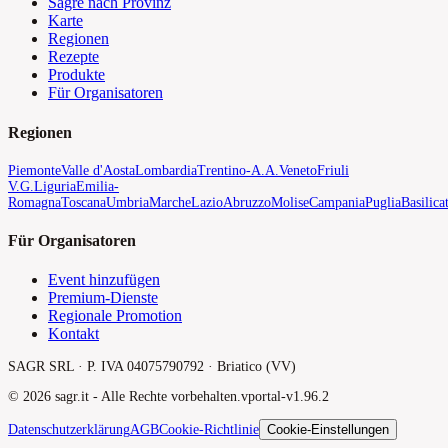
Sagre nach Provinz
Karte
Regionen
Rezepte
Produkte
Für Organisatoren
Regionen
Piemonte
Valle d'Aosta
Lombardia
Trentino-A.A.
Veneto
Friuli
V.G.
Liguria
Emilia-
Romagna
Toscana
Umbria
Marche
Lazio
Abruzzo
Molise
Campania
Puglia
Basilica
Für Organisatoren
Event hinzufügen
Premium-Dienste
Regionale Promotion
Kontakt
SAGR SRL · P. IVA 04075790792 · Briatico (VV)
©
2026
sagr.it -
Alle Rechte vorbehalten.
v
portal-v1.96.2
Datenschutzerklärung
AGB
Cookie-Richtlinie
Cookie-Einstellungen