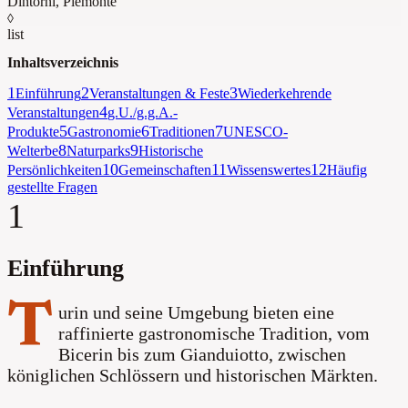
Dintorni
,
Piemonte
◊
list
Inhaltsverzeichnis
1
2
3
Einführung
Veranstaltungen & Feste
Wiederkehrende
4
Veranstaltungen
g.U./g.g.A.-
5
6
7
Produkte
Gastronomie
Traditionen
UNESCO-
8
9
Welterbe
Naturparks
Historische
10
11
12
Persönlichkeiten
Gemeinschaften
Wissenswertes
Häufig
gestellte Fragen
1
Einführung
T
urin und seine Umgebung bieten eine
raffinierte gastronomische Tradition, vom
Bicerin bis zum Gianduiotto, zwischen
königlichen Schlössern und historischen Märkten.