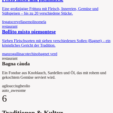
Eine großzügige Frittura mit Fleisch, Innereien, Gemüse und
Süßspeisen – bis zu 20 verschiedene Stücke.
fegato
cervella
semolino
mela
restaurant
Bollito misto piemontese
Sieben Fleischsorten mit sieben verschiedenen Soßen (Bagnet) – ein
königliches Gericht der Tradition.
manzo
gallina
cotechino
bagnet verd
restaurant
Bagna càuda
Ein Fondue aus Knoblauch, Sardellen und Öl, das mit rohem und
gekochtem Gemüse serviert wird.
aglio
acciughe
olio
auto_awesome
6
Traditionen & Kultur