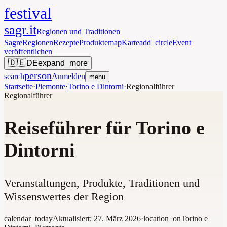
festival
sagr.it
Regionen und Traditionen
Sagre
Regionen
Rezepte
Produkte
map
Karte
add_circle
Event
veröffentlichen
🇩🇪
DE
expand_more
person
search
Anmelden
menu
Startseite
·
Piemonte
·
Torino e Dintorni
·
Regionalführer
Regionalführer
Reiseführer für Torino e
Dintorni
Veranstaltungen, Produkte, Traditionen und
Wissenswertes der Region
calendar_today
Aktualisiert:
27. März 2026
·
location_on
Torino e