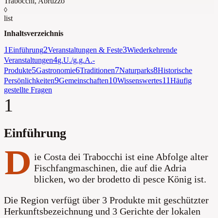
Trabocchi
,
Abruzzo
◊
list
Inhaltsverzeichnis
1
2
3
Einführung
Veranstaltungen & Feste
Wiederkehrende
4
Veranstaltungen
g.U./g.g.A.-
5
6
7
8
Produkte
Gastronomie
Traditionen
Naturparks
Historische
9
10
11
Persönlichkeiten
Gemeinschaften
Wissenswertes
Häufig
gestellte Fragen
1
Einführung
D
ie Costa dei Trabocchi ist eine Abfolge alter
Fischfangmaschinen, die auf die Adria
blicken, wo der brodetto di pesce König ist.
Die Region verfügt über 3 Produkte mit geschützter
Herkunftsbezeichnung und 3 Gerichte der lokalen