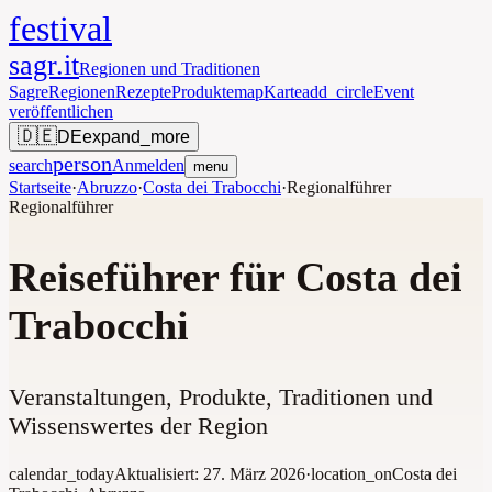
festival
sagr.it
Regionen und Traditionen
Sagre
Regionen
Rezepte
Produkte
map
Karte
add_circle
Event
veröffentlichen
🇩🇪
DE
expand_more
person
search
Anmelden
menu
Startseite
·
Abruzzo
·
Costa dei Trabocchi
·
Regionalführer
Regionalführer
Reiseführer für Costa dei
Trabocchi
Veranstaltungen, Produkte, Traditionen und
Wissenswertes der Region
calendar_today
Aktualisiert:
27. März 2026
·
location_on
Costa dei