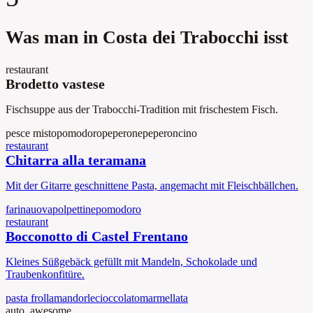
Was man in Costa dei Trabocchi isst
restaurant
Brodetto vastese
Fischsuppe aus der Trabocchi-Tradition mit frischestem Fisch.
pesce misto
pomodoro
peperone
peperoncino
restaurant
Chitarra alla teramana
Mit der Gitarre geschnittene Pasta, angemacht mit Fleischbällchen.
farina
uova
polpettine
pomodoro
restaurant
Bocconotto di Castel Frentano
Kleines Süßgebäck gefüllt mit Mandeln, Schokolade und
Traubenkonfitüre.
pasta frolla
mandorle
cioccolato
marmellata
auto_awesome