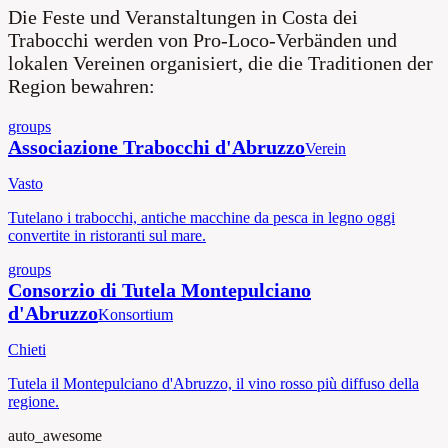
Die Feste und Veranstaltungen in Costa dei
Trabocchi werden von Pro-Loco-Verbänden und
lokalen Vereinen organisiert, die die Traditionen der
Region bewahren:
groups
Associazione Trabocchi d'Abruzzo
Verein
Vasto
Tutelano i trabocchi, antiche macchine da pesca in legno oggi
convertite in ristoranti sul mare.
groups
Consorzio di Tutela Montepulciano
d'Abruzzo
Konsortium
Chieti
Tutela il Montepulciano d'Abruzzo, il vino rosso più diffuso della
regione.
auto_awesome