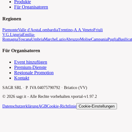
Produkte
Für Organisatoren
Regionen
Piemonte
Valle d'Aosta
Lombardia
Trentino-A.A.
Veneto
Friuli
V.G.
Liguria
Emilia-
Romagna
Toscana
Umbria
Marche
Lazio
Abruzzo
Molise
Campania
Puglia
Basilica
Für Organisatoren
Event hinzufügen
Premium-Dienste
Regionale Promotion
Kontakt
SAGR SRL · P. IVA 04075790792 · Briatico (VV)
©
2026
sagr.it -
Alle Rechte vorbehalten.
v
portal-v1.97.2
Datenschutzerklärung
AGB
Cookie-Richtlinie
Cookie-Einstellungen