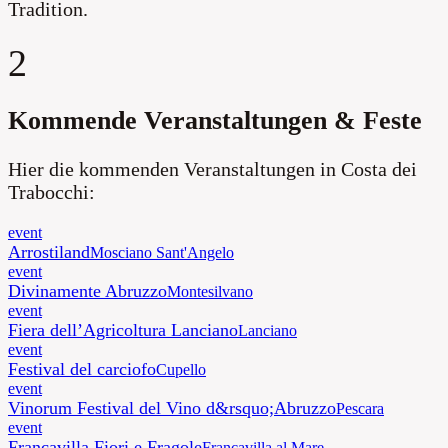
Tradition
.
2
Kommende Veranstaltungen & Feste
Hier die kommenden Veranstaltungen in Costa dei
Trabocchi:
event
Arrostiland
Mosciano Sant'Angelo
event
Divinamente Abruzzo
Montesilvano
event
Fiera dell’Agricoltura Lanciano
Lanciano
event
Festival del carciofo
Cupello
event
Vinorum Festival del Vino d&rsquo;Abruzzo
Pescara
event
Francavilla Fiori e Fragole
Francavilla al Mare