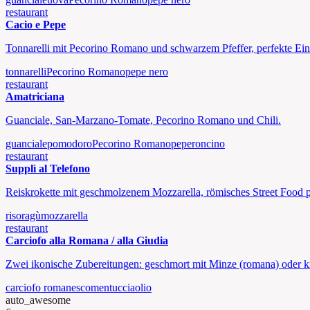
restaurant
Cacio e Pepe
Tonnarelli mit Pecorino Romano und schwarzem Pfeffer, perfekte Ein
tonnarelli
Pecorino Romano
pepe nero
restaurant
Amatriciana
Guanciale, San-Marzano-Tomate, Pecorino Romano und Chili.
guanciale
pomodoro
Pecorino Romano
peperoncino
restaurant
Supplì al Telefono
Reiskrokette mit geschmolzenem Mozzarella, römisches Street Food p
riso
ragù
mozzarella
restaurant
Carciofo alla Romana / alla Giudia
Zwei ikonische Zubereitungen: geschmort mit Minze (romana) oder knus
carciofo romanesco
mentuccia
olio
auto_awesome