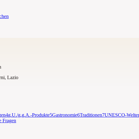
ichen
n
rni
,
Lazio
gen
4
g.U./g.g.A.-Produkte
5
Gastronomie
6
Traditionen
7
UNESCO-Welter
te Fragen