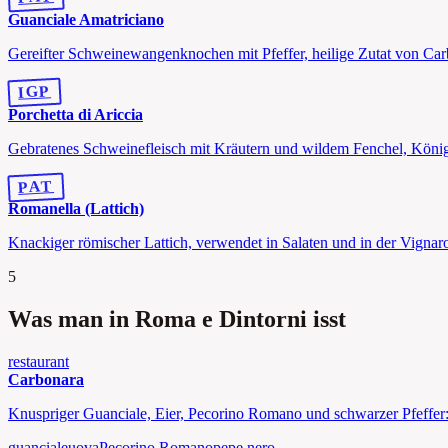
Guanciale Amatriciano
Gereifter Schweinewangenknochen mit Pfeffer, heilige Zutat von Car
IGP
Porchetta di Ariccia
Gebratenes Schweinefleisch mit Kräutern und wildem Fenchel, König
PAT
Romanella (Lattich)
Knackiger römischer Lattich, verwendet in Salaten und in der Vignaro
5
Was man in Roma e Dintorni isst
restaurant
Carbonara
Knuspriger Guanciale, Eier, Pecorino Romano und schwarzer Pfeffer: 
guanciale
uova
Pecorino Romano
pepe nero