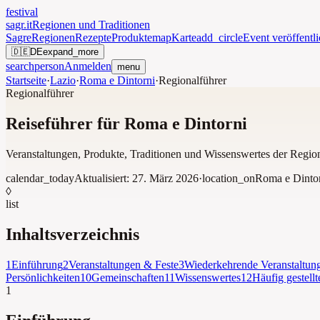
festival
sagr.it
Regionen und Traditionen
Sagre
Regionen
Rezepte
Produkte
map
Karte
add_circle
Event veröffentl
🇩🇪
DE
expand_more
search
person
Anmelden
menu
Startseite
·
Lazio
·
Roma e Dintorni
·
Regionalführer
Regionalführer
Reiseführer für Roma e Dintorni
Veranstaltungen, Produkte, Traditionen und Wissenswertes der Regio
calendar_today
Aktualisiert:
27. März 2026
·
location_on
Roma e Dinto
◊
list
Inhaltsverzeichnis
1
Einführung
2
Veranstaltungen & Feste
3
Wiederkehrende Veranstaltun
Persönlichkeiten
10
Gemeinschaften
11
Wissenswertes
12
Häufig gestell
1