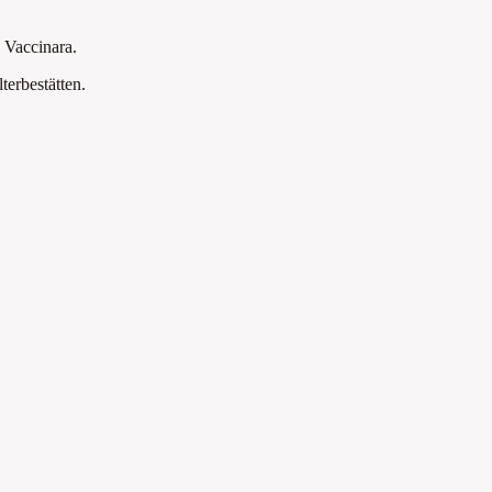
 Vaccinara.
rbestätten
.