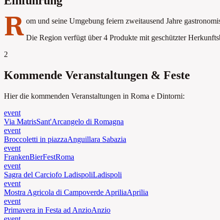
Einführung
R
om und seine Umgebung feiern zweitausend Jahre gastronomisc
Die Region verfügt über 4 Produkte mit geschützter Herkunfts
2
Kommende Veranstaltungen & Feste
Hier die kommenden Veranstaltungen in Roma e Dintorni:
event
Via Matris
Sant'Arcangelo di Romagna
event
Broccoletti in piazza
Anguillara Sabazia
event
FrankenBierFest
Roma
event
Sagra del Carciofo Ladispoli
Ladispoli
event
Mostra Agricola di Campoverde Aprilia
Aprilia
event
Primavera in Festa ad Anzio
Anzio
event